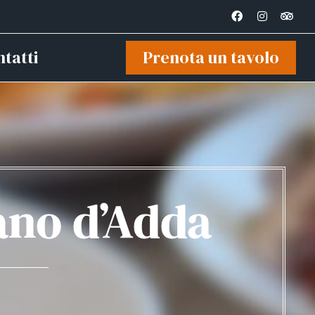
tatti
Prenota un tavolo
ano d’Adda