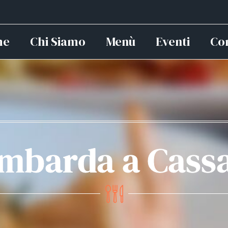
me
Chi Siamo
Menù
Eventi
Con
mbarda a Cass